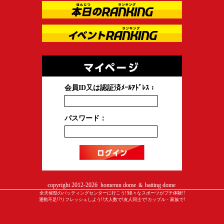
会員ID又は認証済ﾒｰﾙｱﾄﾞﾚｽ：
パスワード：
copyright 2012-
2026 homerun dome ＆ batting dome
全天候型のバッティングセンターに行こう!!様々なスポーツがプチ体験!!
運動不足!?リフレッシュしよう!!大人数で!友人同士で!カップル・家族で!