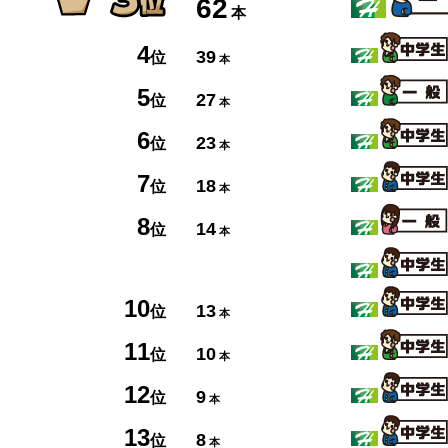
62
本
4
39
位
本
5
27
位
本
6
23
位
本
7
18
位
本
8
14
位
本
10
13
位
本
11
10
位
本
12
9
位
本
13
8
位
本