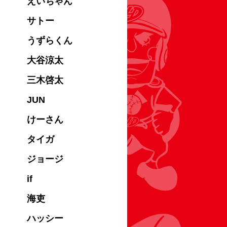
えいちゃん
サトー
うずらくん
大谷涼太
三木啓太
JUN
けーさん
タイガ
ジョージ
if
海吏
ハッシー