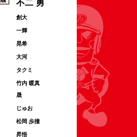
不二 勇
創大
一輝
晃希
大河
タクミ
竹内 暖真
晟
じゅお
松岡 歩撞
昇悟