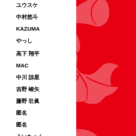
ユウスケ
中村悠斗
KAZUMA
やっし
高下 翔平
MAC
中川 諒星
吉野 峻矢
藤野 壮眞
匿名
匿名