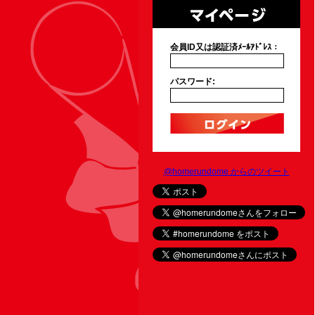
会員ID又は認証済ﾒｰﾙｱﾄﾞﾚｽ：
パスワード:
@homerundome からのツイート