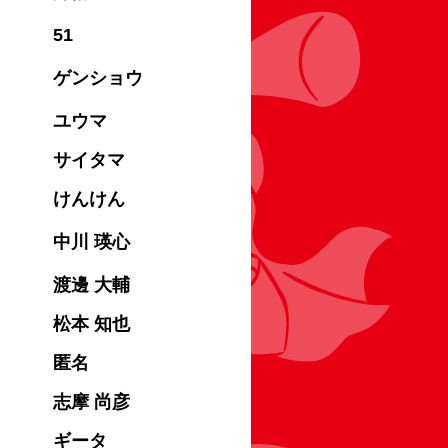
51
ゲンショウ
ユウマ
サイタマ
けんけん
中川 瑛心
渡邊 大輔
松本 知也
匿名
志摩 尚彦
ギータ