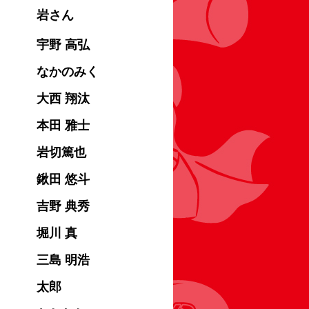
岩さん
宇野 高弘
なかのみく
大西 翔汰
本田 雅士
岩切篤也
鍬田 悠斗
吉野 典秀
堀川 真
三島 明浩
太郎