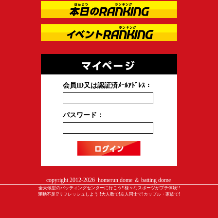
会員ID又は認証済ﾒｰﾙｱﾄﾞﾚｽ：
パスワード：
copyright 2012-
2026 homerun dome ＆ batting dome
全天候型のバッティングセンターに行こう!!様々なスポーツがプチ体験!!
運動不足!?リフレッシュしよう!!大人数で!友人同士で!カップル・家族で!