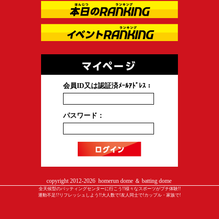
会員ID又は認証済ﾒｰﾙｱﾄﾞﾚｽ：
パスワード：
copyright 2012-
2026 homerun dome ＆ batting dome
全天候型のバッティングセンターに行こう!!様々なスポーツがプチ体験!!
運動不足!?リフレッシュしよう!!大人数で!友人同士で!カップル・家族で!